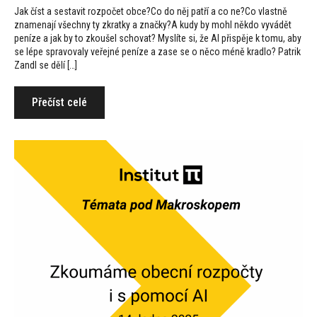
Jak číst a sestavit rozpočet obce?Co do něj patří a co ne?Co vlastně
znamenají všechny ty zkratky a značky?A kudy by mohl někdo vyvádět
peníze a jak by to zkoušel schovat? Myslíte si, že AI přispěje k tomu, aby
se lépe spravovaly veřejné peníze a zase se o něco méně kradlo? Patrik
Zandl se dělí […]
Přečíst celé