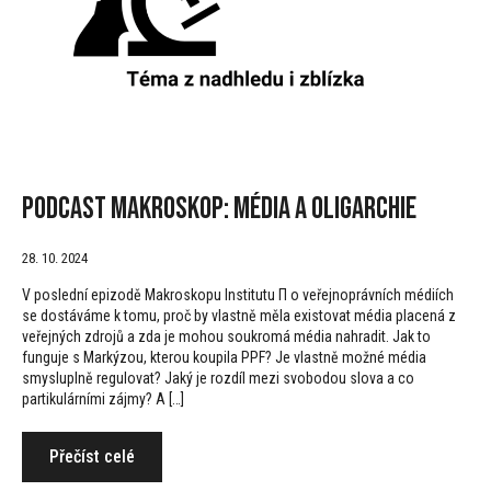
Podcast Makroskop: Média a oligarchie
28. 10. 2024
V poslední epizodě Makroskopu Institutu Π o veřejnoprávních médiích
se dostáváme k tomu, proč by vlastně měla existovat média placená z
veřejných zdrojů a zda je mohou soukromá média nahradit. Jak to
funguje s Markýzou, kterou koupila PPF? Je vlastně možné média
smysluplně regulovat? Jaký je rozdíl mezi svobodou slova a co
partikulárními zájmy? A […]
Přečíst celé