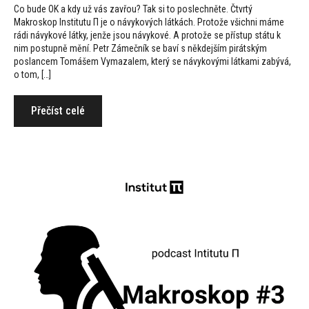
Co bude OK a kdy už vás zavřou? Tak si to poslechněte. Čtvrtý
Makroskop Institutu Π je o návykových látkách. Protože všichni máme
rádi návykové látky, jenže jsou návykové. A protože se přístup státu k
nim postupně mění. Petr Zámečník se baví s někdejším pirátským
poslancem Tomášem Vymazalem, který se návykovými látkami zabývá,
o tom, […]
Přečíst celé