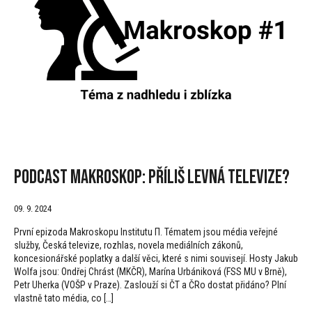
Podcast Makroskop: Příliš levná televize?
09. 9. 2024
První epizoda Makroskopu Institutu Π. Tématem jsou média veřejné
služby, Česká televize, rozhlas, novela mediálních zákonů,
koncesionářské poplatky a další věci, které s nimi souvisejí. Hosty Jakub
Wolfa jsou: Ondřej Chrást (MKČR), Marína Urbániková (FSS MU v Brně),
Petr Uherka (VOŠP v Praze). Zaslouží si ČT a ČRo dostat přidáno? Plní
vlastně tato média, co […]