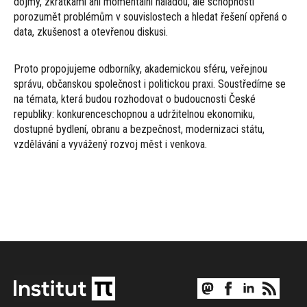
dojmy, zkratkami ani momentální náladou, ale schopností
porozumět problémům v souvislostech a hledat řešení opřená o
data, zkušenost a otevřenou diskusi.
Proto propojujeme odborníky, akademickou sféru, veřejnou
správu, občanskou společnost i politickou praxi. Soustředíme se
na témata, která budou rozhodovat o budoucnosti České
republiky: konkurenceschopnou a udržitelnou ekonomiku,
dostupné bydlení, obranu a bezpečnost, modernizaci státu,
vzdělávání a vyvážený rozvoj měst i venkova.