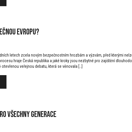
pečnou Evropu?
edních letech zcela novým bezpečnostním hrozbám a výzvám, před kterými nelze 
 procesu hraje Česká republika a jaké kroky jsou nezbytné pro zajištění dlouhodo
ě otevřenou veřejnou debatu, která se věnovala […]
pro všechny generace