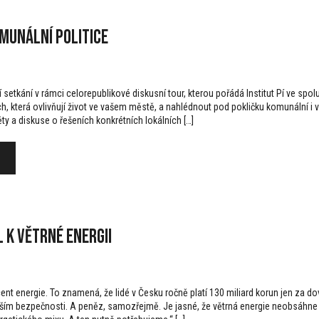
munální politice
setkání v rámci celorepublikové diskusní tour, kterou pořádá Institut Pí ve spol
, která ovlivňují život ve vašem městě, a nahlédnout pod pokličku komunální i vy
ty a diskuse o řešeních konkrétních lokálních […]
 k větrné energii
nt energie. To znamená, že lidé v Česku ročně platí 130 miliard korun jen za do
vším bezpečnosti. A peněz, samozřejmě. Je jasné, že větrná energie neobsáhne