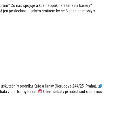
orům? Co nás spojuje a kde naopak narážíme na bariéry?
tě jen poslechnout, jakým směrem by se Šlapanice mohly v
uskuteční v podniku Kafe a Hrnky (Nerudova 244/25, Praha).
bala z platformy Reset
Cílem debaty je nabídnout odbornou