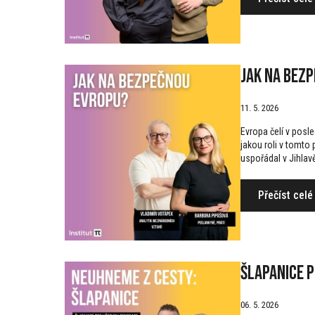
Jak na bez
11. 5. 2026
Evropa čelí v posl
jakou roli v tomto
uspořádal v Jihlav
Přečíst celé
Šlapanice 
06. 5. 2026