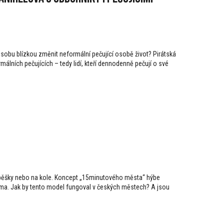
obu blízkou změnit neformální pečující osobě život? Pirátská
álních pečujících – tedy lidí, kteří dennodenně pečují o své
u, pěšky nebo na kole. Koncept „15minutového města“ hýbe
 téma. Jak by tento model fungoval v českých městech? A jsou