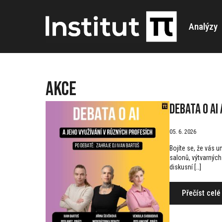
Analýzy
Akce
Debata o AI
05. 6. 2026
Bojíte se, že vás u
salonů, výtvarných 
diskusní […]
Přečíst celé