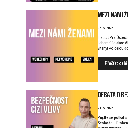
Mezi námi 
05. 6. 2026
Institut Pí a Ústeč
Labem Cíle akce Akc
vítány! Po celou do
Přečíst celé
Debata o b
21. 5. 2026
Přijďte se potkat
Svobodou. Proberem