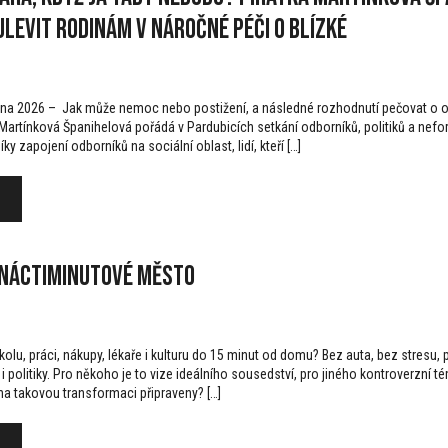
 ulevit rodinám v náročné péči o blízké
tna 2026 – Jak může nemoc nebo postižení, a následné rozhodnutí pečovat o os
artínková Španihelová pořádá v Pardubicích setkání odborníků, politiků a neform
díky zapojení odborníků na sociální oblast, lidí, kteří […]
tnáctiminutové město
kolu, práci, nákupy, lékaře i kulturu do 15 minut od domu? Bez auta, bez stres
 politiky. Pro někoho je to vize ideálního sousedství, pro jiného kontroverzní
a takovou transformaci připraveny? […]