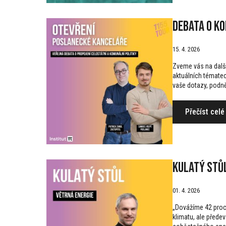
Debata o ko
15. 4. 2026
Zveme vás na další 
aktuálních tématech
vaše dotazy, podně
Přečíst celé
Kulatý stůl
01. 4. 2026
„Dovážíme 42 proce
klimatu, ale přede