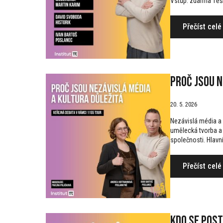
Vstup: zdarma Těš
Přečíst celé
Proč jsou n
20. 5. 2026
Nezávislá média a 
umělecká tvorba a n
společnosti. Hlavn
Přečíst celé
Kdo se post