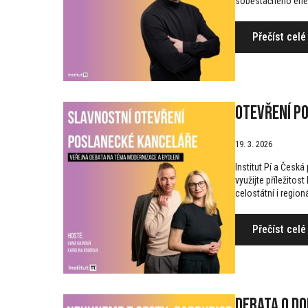
soběstačného ener
Přečíst celé
Otevření po
19. 3. 2026
Institut Pí a Česk
využijte příležito
celostátní i regio
Přečíst celé
Debata o d