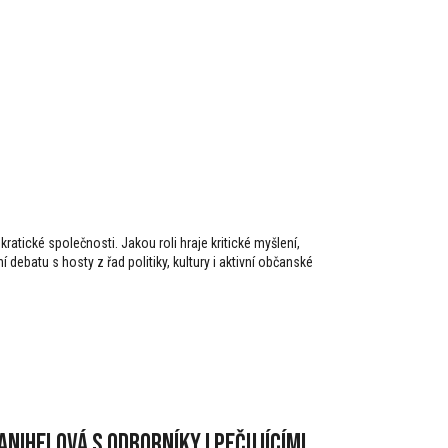
tické společnosti. Jakou roli hraje kritické myšlení,
debatu s hosty z řad politiky, kultury i aktivní občanské
nihelová s odborníky i pečujícími