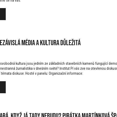
íme se na vás.
ezávislá média a kultura důležitá
svobodná kultura jsou jedním ze základních stavebních kamenů fungující demokra
estranná žurnalistika v dnešním světě? Institut Pí vás zve na otevřenou diskusní 
í témata diskuse: Hosté v panelu: Organizační informace:
ará, když já tady nebudu? Pirátka Martínková Špa