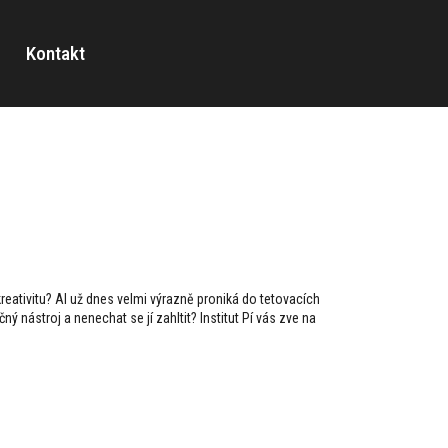
Kontakt
 kreativitu? AI už dnes velmi výrazně proniká do tetovacích
ný nástroj a nenechat se jí zahltit? Institut Pí vás zve na