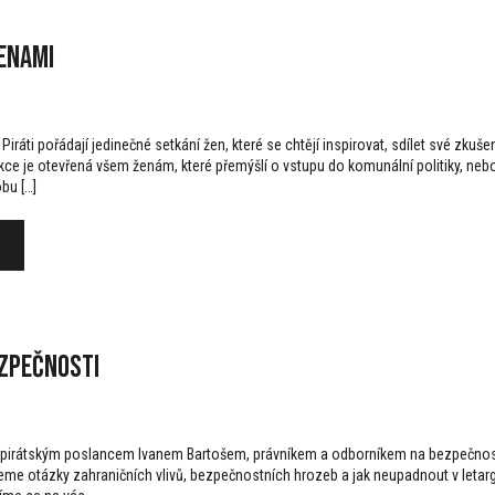
ženami
tí Piráti pořádají jedinečné setkání žen, které se chtějí inspirovat, sdílet své zku
e je otevřená všem ženám, které přemýšlí o vstupu do komunální politiky, nebo ch
bu […]
ezpečnosti
 s pirátským poslancem Ivanem Bartošem, právníkem a odborníkem na bezpečnos
e otázky zahraničních vlivů, bezpečnostních hrozeb a jak neupadnout v letargi