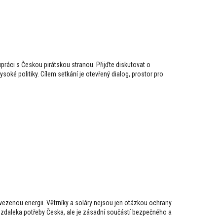
upráci s Českou pirátskou stranou. Přijďte diskutovat o
soké politiky. Cílem setkání je otevřený dialog, prostor pro
vezenou energii. Větrníky a soláry nejsou jen otázkou ochrany
 zdaleka potřeby Česka, ale je zásadní součástí bezpečného a