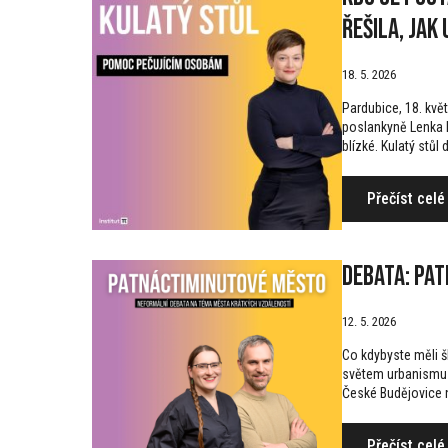
řešila, jak
18. 5. 2026
Pardubice, 18. kvě
poslankyně Lenka M
blízké. Kulatý stůl 
Přečíst celé
Debata: Pa
12. 5. 2026
Co kdybyste měli š
světem urbanismu i
České Budějovice n
Přečíst celé