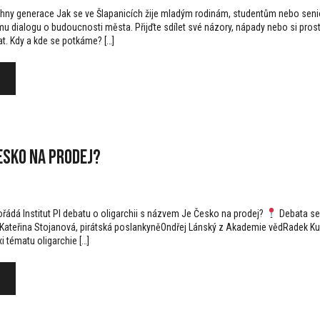
chny generace Jak se ve Šlapanicích žije mladým rodinám, studentům nebo seni
u dialogu o budoucnosti města. Přijďte sdílet své názory, nápady nebo si pros
rat. Kdy a kde se potkáme? […]
esko na prodej?
pořádá Institut PI debatu o oligarchii s názvem Je Česko na prodej?
Debata se 
:Kateřina Stojanová, pirátská poslankyněOndřej Lánský z Akademie vědRadek Ku
xi tématu oligarchie […]