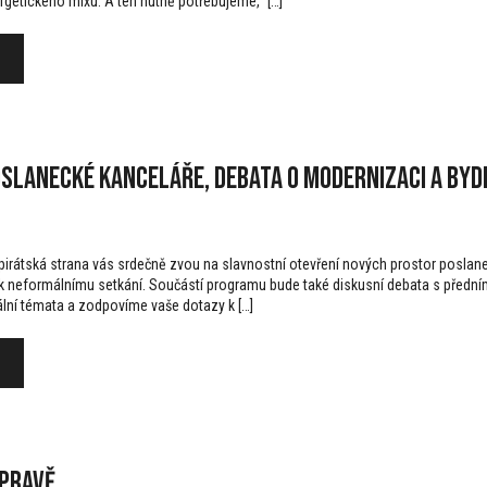
getického mixu. A ten nutně potřebujeme,“ […]
slanecké kanceláře, debata o modernizaci a byd
á pirátská strana vás srdečně zvou na slavnostní otevření nových prostor poslan
st k neformálnímu setkání. Součástí programu bude také diskusní debata s předním
nální témata a zodpovíme vaše dotazy k […]
opravě