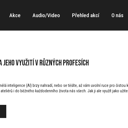
Akce
Audio/Video
Přehled akcí
O nás
 a jeho využití v různých profesích
mělá inteligence (AI) brzy nahradí, nebo se těšíte, až vám uvolní ruce pro čistou
ateliérů i do běžného každodenního života nás všech. Jak ji ale využít jako užiteč