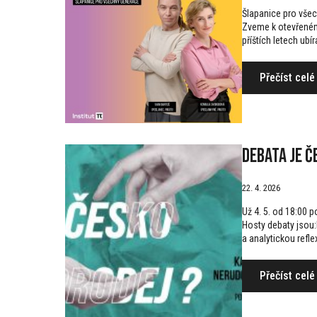
Šlapanice pro vše
Zveme k otevřeném
příštích letech ubí
Přečíst celé
Debata Je Č
22. 4. 2026
Už 4. 5. od 18:00 
Hosty debaty jsou
a analytickou refle
Přečíst celé