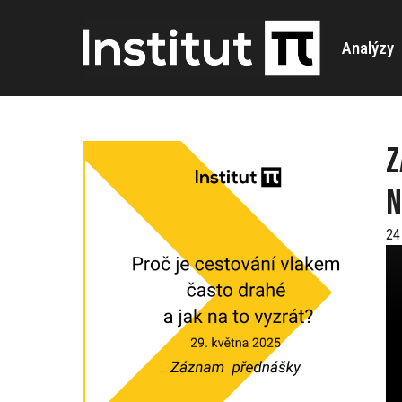
Analýzy
Z
n
24