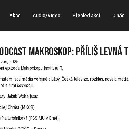
Akce
Audio/Video
Přehled akcí
O nás
odcast Makroskop: Příliš levná t
 září, 2025
vní epizoda Makroskopu Institutu Π.
matem jsou média veřejné služby, Česká televize, rozhlas, novela mediál
ré s nimi souvisejí.
sty Jakub Wolfa jsou:
dřej Chrást (MKČR),
rína Urbániková (FSS MU v Brně),