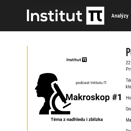
Analýzy
P
22
Pr
Té
kte
Ho
On
Ma