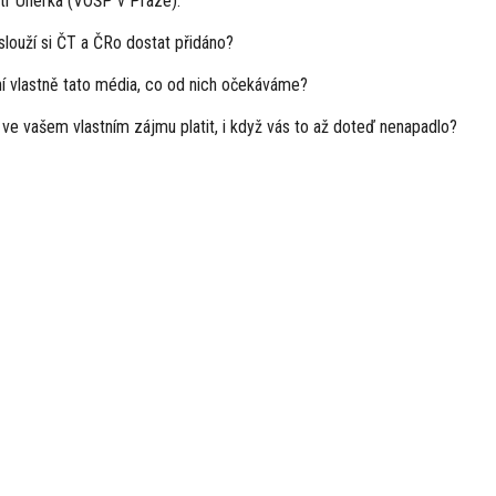
tr Uherka (VOŠP v Praze).
slouží si ČT a ČRo dostat přidáno?
ní vlastně tato média, co od nich očekáváme?
 ve vašem vlastním zájmu platit, i když vás to až doteď nenapadlo?