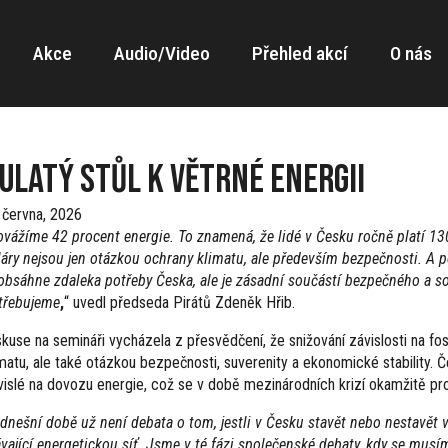
Akce
Audio/Video
Přehled akcí
O nás
ulatý stůl k větrné energii
 června, 2026
ovážíme 42 procent energie. To znamená, že lidé v Česku ročně platí 130
láry nejsou jen otázkou ochrany klimatu, ale především bezpečnosti. A p
obsáhne zdaleka potřeby Česka, ale je zásadní součástí bezpečného a s
třebujeme
,
“ uvedl předseda Pirátů Zdeněk Hřib.
skuse na semináři vycházela z přesvědčení, že snižování závislosti na fos
imatu, ale také otázkou bezpečnosti, suverenity a ekonomické stability. Če
vislé na dovozu energie, což se v době mezinárodních krizí okamžitě pr
 dnešní době už není debata o tom, jestli v Česku stavět nebo nestavět vě
ávající energetickou síť. Jsme v té fázi společenské debaty, kdy se mus