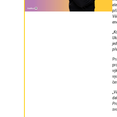
el
př
Vě
en
„
Kd
Ukr
je
př
Pr
pr
vý
vy
če
„
Vě
da
Pr
sv