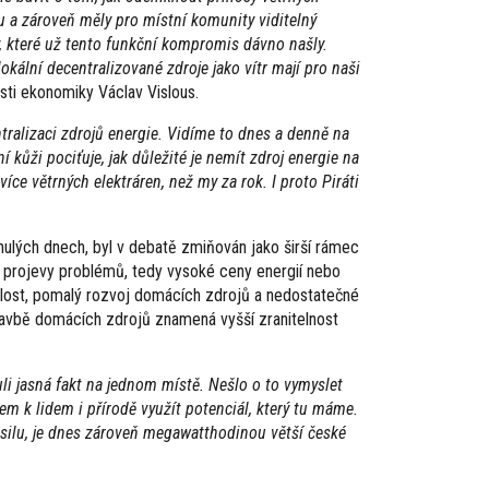
nu a zároveň měly pro místní komunity viditelný
, které už tento funkční kompromis dávno našly.
okální decentralizované zdroje jako vítr mají pro naši
sti ekonomiky Václav Vislous.
ralizaci zdrojů energie. Vidíme to dnes a denně na
ní kůži pociťuje, jak důležité je nemít zdroj energie na
íce větrných elektráren, než my za rok. I proto Piráti
plynulých dnech, byl v debatě zmiňován jako širší rámec
í projevy problémů, tedy vysoké ceny energií nebo
vislost, pomalý rozvoj domácích zdrojů a nedostatečné
ýstavbě domácích zdrojů znamená vyšší zranitelnost
li jasná fakt na jednom místě. Nešlo o to vymyslet
tem k lidem i přírodě využít potenciál, který tu máme.
ilu, je dnes zároveň megawatthodinou větší české