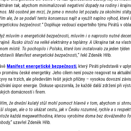
ektráren tak, abychom minimalizovali negativní dopady na rodiny i kraji
ínos. Mě osobně jen mrzí, že jsme o mnoho let pozadu za okolními státy
řím ale, že se podaří tento konsensus najít a využít naplno výhod, které l
ergetickou bezpečnost.”
Doplňuje vedoucí expertního týmu Pirátů v obla
yž mluvím o energetické bezpečnosti, mluvím i o naprosto nutné decent
ajině. Rusko útočí na velké elektrárny a teplárny. A Ukrajina tak na vlast
dnom místě. To pochopilo i Polsko, které loni instalovalo za jeden týden v
edstavili Manifest energetické bezpečnosti,
“ řekl Zdeněk Hřib.
ávě
Manifest energetické bezpečnosti
, který Piráti představili v u
o proměnu české energetiky. Jeho cílem není pouze reagovat na aktuáln
kyvy na trzích, ale především řešit jejich příčiny – vysokou dovozní zá
užívání úspor energie. Diskuse upozornila, že každé další zdržení při v
ských domácností i firem.
řím, že dnešní kulatý stůl mohl pomoct hlavně v tom, abychom si shrnu
lší slogan, ale o to ukázat cestu, jak v Česku rozumně, rychle a s respek
otože každá megawatthodina, kterou vyrobíme doma bez dováženého fos
obody,
“ uzavřel Zdeněk Hřib.