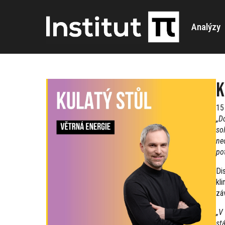
Analýzy
K
15
„D
so
ne
po
Di
kl
zá
„V
st