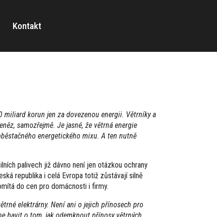
Kontakt
 miliard korun jen za dovezenou energii. Větrníky a
eněz, samozřejmě. Je jasné, že větrná energie
oběstačného energetického mixu. A ten nutně
ilních palivech již dávno není jen otázkou ochrany
ská republika i celá Evropa totiž zůstávají silně
omítá do cen pro domácnosti i firmy.
trné elektrárny. Není ani o jejich přínosech pro
íme bavit o tom, jak odemknout přínosy větrných