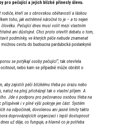
pro pečující a jejich blízké přinesly úlevu.
t rodiče, kteří se s obrovskou obětavostí a láskou
dkem toho, jak extrémně náročné to je – a to nejen
om člověku. Pečující dnes musí volit mezi vlastním
itelné ani důstojné. Chci proto otevřít debatu o tom,
astavit podmínky, ve kterých péče nebude znamenat
e možnou cestu do budoucna pardubická poslankyně
orou se potýkají osoby pečující“,
tak otevřela
k ocitnout, nebo kam se případně může obrátit o
n, aby zajistili péči blízkému třeba po úrazu nebo
atož na plný, přicházejí tak o vlastní příjem. A
jícího. Jde o podporu pro pečovanou osobou třeba na
 příspěvek i v plné výši pokryje jen část. Systém
ích na odpočinek, dovolenou ani jasné limity takto
ora doprovázejících organizací i lepší dostupnost
nes už děje, co funguje, a hlavně co je potřeba