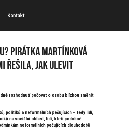
Kontakt
du? Pirátka Martínková
i řešila, jak ulevit
edné rozhodnutí pečovat o osobu blízkou změnit
 politiků a neformálních pečujících – tedy lidí,
íků na sociální oblast, lidí, kteří podobné
 podmínkám neformálních pečujících dlouhodobě