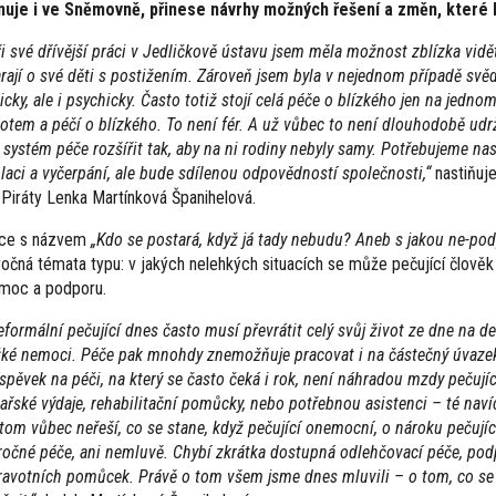
nuje i ve Sněmovně, přinese návrhy možných řešení a změn, které by 
ři své dřívější práci v Jedličkově ústavu jsem měla možnost zblízka vidě
arají o své děti s postižením. Zároveň jsem byla v nejednom případě svě
zicky, ale i psychicky. Často totiž stojí celá péče o blízkého jen na jedn
votem a péčí o blízkého. To není fér. A už vůbec to není dlouhodobě udrž
k systém péče rozšířit tak, aby na ni rodiny nebyly samy. Potřebujeme n
olaci a vyčerpání, ale bude sdílenou odpovědností společnosti,“
nastiňuj
 Piráty Lenka Martínková Španihelová.
ce s názvem
„Kdo se postará, když já tady nebudu? Aneb s jakou ne-podp
ročná témata typu: v jakých nelehkých situacích se může pečující člově
moc a podporu.
eformální pečující dnes často musí převrátit celý svůj život ze dne na de
žké nemoci. Péče pak mnohdy znemožňuje pracovat i na částečný úvazek, n
íspěvek na péči, na který se často čeká i rok, není náhradou mzdy peču
kařské výdaje, rehabilitační pomůcky, nebo potřebnou asistenci – té navíc
itom vůbec neřeší, co se stane, když pečující onemocní, o nároku pečujíc
ročné péče, ani nemluvě. Chybí zkrátka dostupná odlehčovací péče, podp
ravotních pomůcek. Právě o tom všem jsme dnes mluvili – o tom, co se d