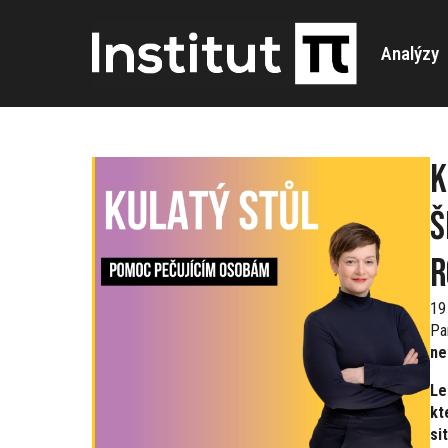
Analýzy
K
Š
r
19
Pa
ne
Le
kt
si