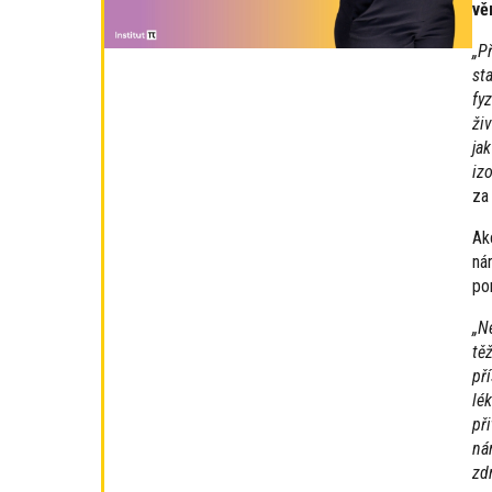
vě
„P
st
fy
ži
ja
iz
za
Ak
ná
po
„N
tě
př
lé
př
ná
zd