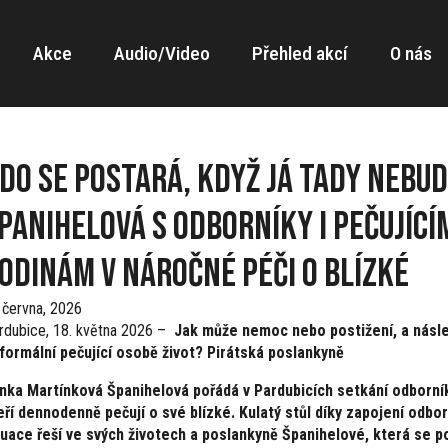
Akce
Audio/Video
Přehled akcí
O nás
do se postará, když já tady nebu
panihelová s odborníky i pečujícím
odinám v náročné péči o blízké
 června, 2026
rdubice, 18. května 2026 –
Jak může nemoc nebo postižení, a násl
formální pečující osobě život? Pirátská poslankyně
nka Martínková Španihelová pořádá v Pardubicích setkání odborníků,
eří dennodenně pečují o své blízké. Kulatý stůl díky zapojení odborn
tuace řeší ve svých životech a poslankyně Španihelové, která se