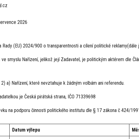
l.cz
 července 2026
 Rady (EU) 2024/900 o transparentnosti a cílení politické reklamy(dále 
ve smyslu Nařízení, jelikož její Zadavatel, je politickým aktérem dle Člá
 2) a) Nařízení, které nevztahuje k žádným volbám ani referendu.
kladatelkou je Česká pirátská strana, IČO 71339698
pěvku na podporu činnosti politického institutu dle § 17 zákona č 424/199
Datum
výlepu
Mě