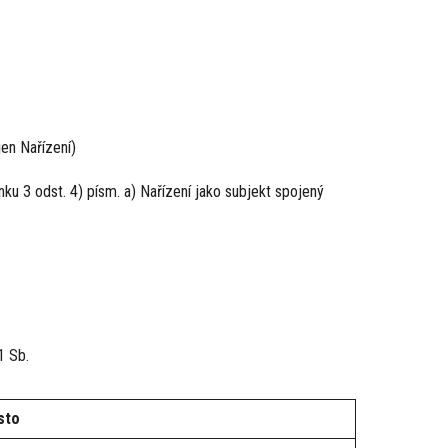
jen Nařízení)
nku 3 odst. 4) písm. a) Nařízení jako subjekt spojený
1 Sb.
sto