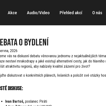
Akce
Audio/Video
Přehled akcí
O nás
ebata o bydlení
června, 2026
eme vás na diskusní debatu věnovanou jednomu z nejaktuálnějších téma
aze nestaví mrakodrapy a jaké existují alternativní cesty, jak do hla
šit atraktivitu regionů, aby nabízely kvalitní zázemí pro život?
ijďte diskutovat o konkrétních plánech, řešeních a položit své otázky ho
sté diskuse:
Ivan Bartoš,
poslanec Piráti