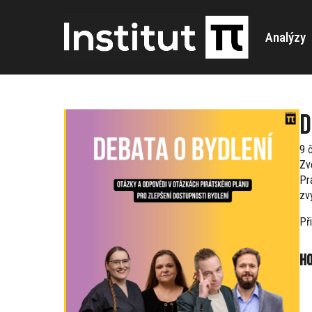
Analýzy
D
9 
Zv
Pr
zvý
Př
Ho