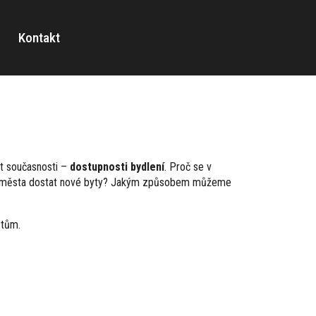
Kontakt
t současnosti –
dostupnosti bydlení
. Proč se v
vního města dostat nové byty? Jakým způsobem můžeme
stům.