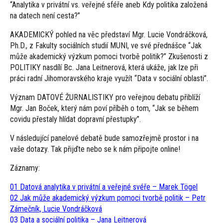
“Analytika v privátní vs. veřejné sféře aneb Kdy politika založená
na datech není cesta?”
AKADEMICKÝ pohled na věc představí Mgr. Lucie Vondráčková,
Ph.D., z Fakulty sociálních studií MUNI, ve své přednášce “Jak
může akademický výzkum pomoci tvorbě politik?” Zkušenosti z
POLITIKY nasdílí Bc. Jana Leitnerová, která ukáže, jak lze při
práci radní Jihomoravského kraje využít “Data v sociální oblasti”.
Význam DATOVÉ ŽURNALISTIKY pro veřejnou debatu přiblíží
Mgr. Jan Boček, který nám poví příběh o tom, “Jak se během
covidu přestaly hlídat dopravní přestupky”.
V následující panelové debatě bude samozřejmě prostor i na
vaše dotazy. Tak přijďte nebo se k nám připojte online!
Záznamy:
01 Datová analytika v privátní a veřejné svéře – Marek Tögel
02 Jak může akademický výzkum pomoci tvorbě politik – Petr
Zámečník, Lucie Vondráčková
03 Data a sociální politika – Jana Leitnerová