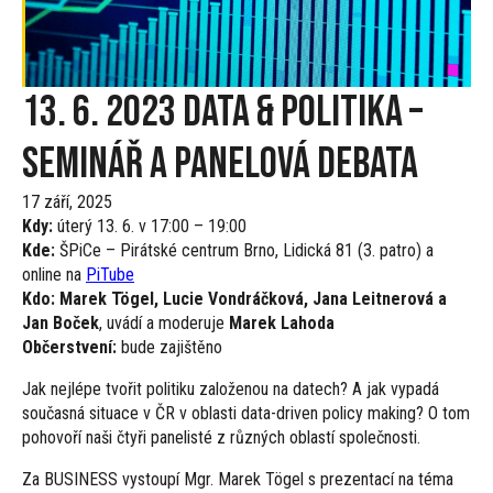
13. 6. 2023 Data & politika –
seminář a panelová debata
17 září, 2025
Kdy:
úterý 13. 6. v 17:00 – 19:00
Kde:
ŠPiCe – Pirátské centrum Brno, Lidická 81 (3. patro) a
online na
PiTube
Kdo:
Marek Tögel, Lucie Vondráčková, Jana Leitnerová a
Jan Boček
, uvádí a moderuje
Marek Lahoda
Občerstvení:
bude zajištěno
Jak nejlépe tvořit politiku založenou na datech? A jak vypadá
současná situace v ČR v oblasti data-driven policy making? O tom
pohovoří naši čtyři panelisté z různých oblastí společnosti.
Za BUSINESS vystoupí Mgr. Marek Tögel s prezentací na téma